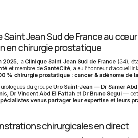
e Saint Jean Sud de France au cœur
on en chirurgie prostatique
in 2025
, la
Clinique Saint Jean Sud de France
(34), ét
nté
et membre de
SantéCité
, a eu l’honneur d’accueillir 
100 % chirurgie prostatique : cancer & adénome de la
s urologues du groupe
Uro Saint-Jean
—
Dr Samer Abd
is, Dr Vincent Abd El Fattah
et
Dr Bruno Segui
— cet
pécialistes venus partager leur expertise et leurs p
trations chirurgicales en direct