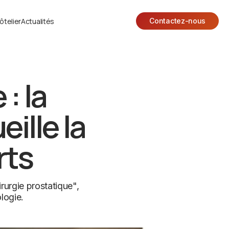
ôtelier
Actualités
Contactez-nous
: la
ille la
rts
irurgie prostatique",
logie.