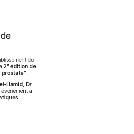
 de
ablissement du
la
2ᵉ édition de
 prostate”
.
el-Hamid, Dr
 événement a
ratiques