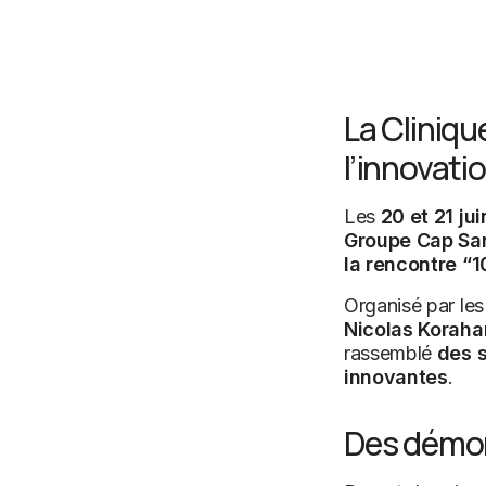
La Cliniqu
l’innovati
Les
20 et 21 ju
Groupe Cap Sa
la rencontre “
Organisé par le
Nicolas Korahan
rassemblé
des s
innovantes
.
Des démons