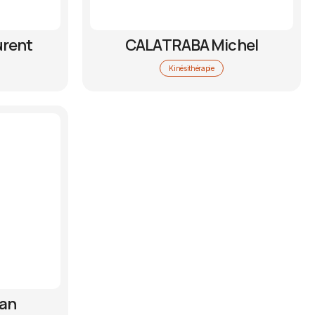
rent
CALATRABA Michel
Kinésithérapie
ian