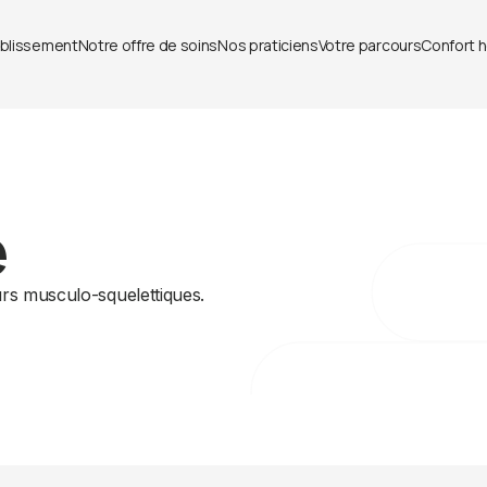
ablissement
Notre offre de soins
Nos praticiens
Votre parcours
Confort h
e
urs musculo-squelettiques.