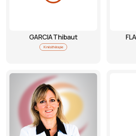
GARCIA Thibaut
FL
Kinésithérapie