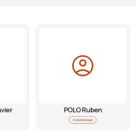
avier
POLO Ruben
Kinésithérapie