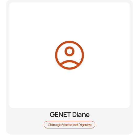
GENET Diane
Chirurgie Viscérale et Digestive