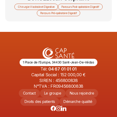
Chirurgie Viscérale et Digestive
Parcours Post-opératoire Digestif
Parcours Pré-opératoire Digestif
1 Place de l'Europe, 34430 Saint-Jean-De-Védas
Tél:
04 67 01 01 01
Capital Social : 152 000,00 €
SIREN : 456800838
N°TVA : FR09456800838
Contact
Le groupe
Nous rejoindre
Droits des patients
Démarche qualité