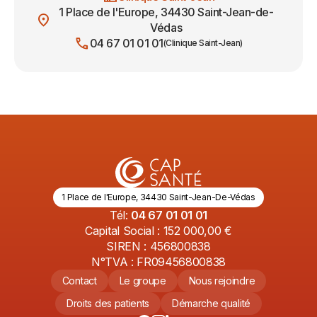
1 Place de l'Europe, 34430 Saint-Jean-de-
location_on
Védas
call
04 67 01 01 01
(Clinique Saint-Jean)
1 Place de l'Europe, 34430 Saint-Jean-De-Védas
Tél:
04 67 01 01 01
Capital Social : 152 000,00 €
SIREN : 456800838
N°TVA : FR09456800838
Contact
Le groupe
Nous rejoindre
Droits des patients
Démarche qualité