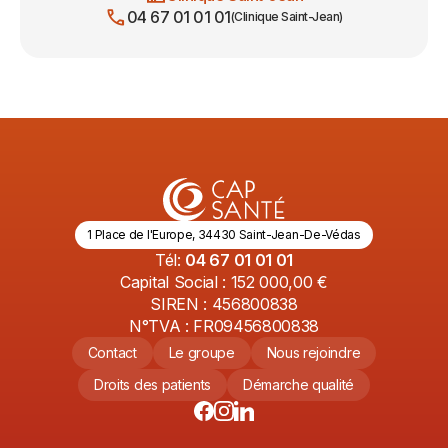
call
04 67 01 01 01
(Clinique Saint-Jean)
1 Place de l'Europe, 34430 Saint-Jean-De-Védas
Tél:
04 67 01 01 01
Capital Social : 152 000,00 €
SIREN : 456800838
N°TVA : FR09456800838
Contact
Le groupe
Nous rejoindre
Droits des patients
Démarche qualité